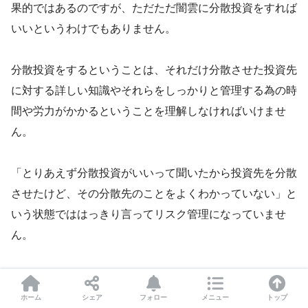
果的ではあるのですが、ただただ闇雲に分散投資をすれば
いいというわけでもありません。
分散投資をするということは、それだけ分散させた投資先
に対する詳しい知識やそれらをしっかりと管理する為の時
間や労力がかかるということを理解しなければいけませ
ん。
「とりあえず分散投資がいいって聞いたから投資先を分散
させたけど、その分散先のことをよくわかっていない」と
いう状態でははっきり言ってリスク管理になっていませ
ん。
分散投資をするということは、それ相応の知識と時間と労
力がかかることを理解しておきましょう。
ホーム
シェア
フォロー
メニュー
トップ