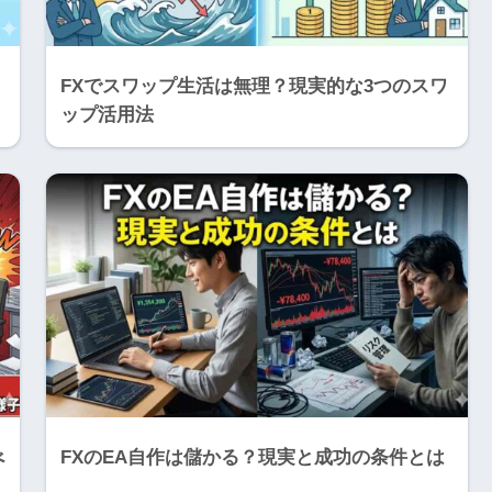
FXでスワップ生活は無理？現実的な3つのスワ
ップ活用法
べ
FXのEA自作は儲かる？現実と成功の条件とは