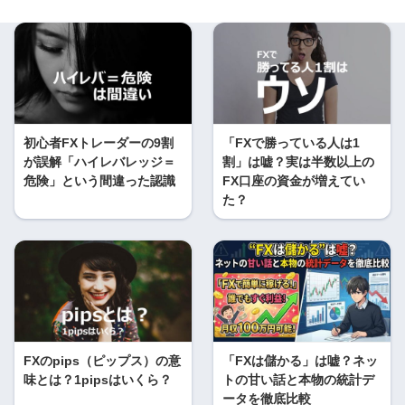
初心者FXトレーダーの9割
「FXで勝っている人は1
が誤解「ハイレバレッジ＝
割」は嘘？実は半数以上の
危険」という間違った認識
FX口座の資金が増えてい
た？
FXのpips（ピップス）の意
「FXは儲かる」は嘘？ネッ
味とは？1pipsはいくら？
トの甘い話と本物の統計デ
ータを徹底比較