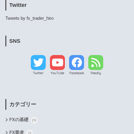
Twitter
Tweets by fx_trader_hiro
SNS
Twitter
YouTube
Facebook
Feedly
カテゴリー
FXの基礎
29
FX業者
21